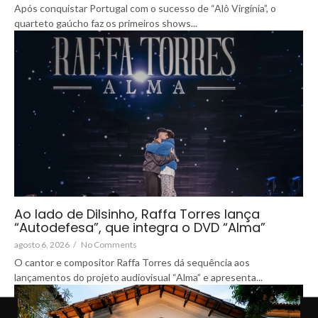
Após conquistar Portugal com o sucesso de “Alô Virgínia”, o
quarteto gaúcho faz os primeiros shows...
Ao lado de Dilsinho, Raffa Torres lança
“Autodefesa”, que integra o DVD “Alma”
agosto 6, 2026
/
No Comments
O cantor e compositor Raffa Torres dá sequência aos
lançamentos do projeto audiovisual “Alma” e apresenta...